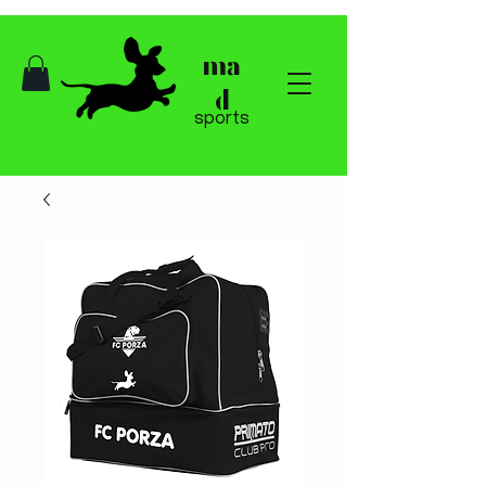
ma
d
sports