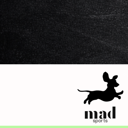
Ab
og
mad
sports