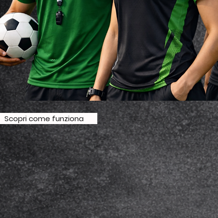
Scopri come funziona
rsonalizzato, senza etichette di marca, per chi vuole espr