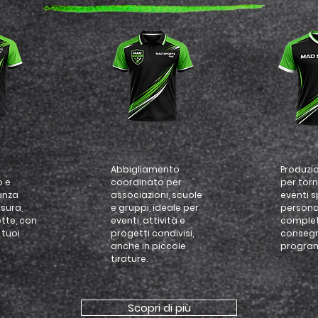
Abbigliamento
Produzi
o e
coordinato per
per torn
anza
associazioni, scuole
eventi s
sura,
e gruppi, ideale per
persona
tte, con
eventi, attività e
comple
i tuoi
progetti condivisi,
conseg
anche in piccole
progra
tirature.
Scopri di più