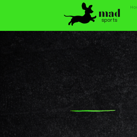
Ho
mad
sports
Abbigliamento sp
personalizzato p
società che vogli
ordine, identità e
sorprese.
Divise gara, allenamento e
rappresentanza prodotte su
ordinazione.