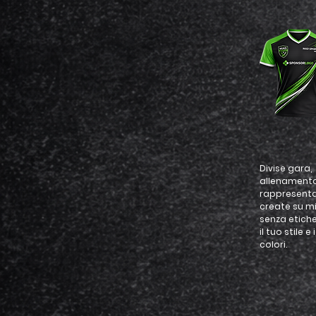
Divise gara,
allenament
rappresent
create su mi
senza etiche
il tuo stile e 
colori.