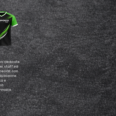
oni dedicate
ei, staff ed
peciali, con
lizzazione
ta e
na
mmata.