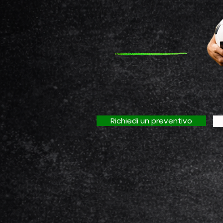
Nessun marchio imposto,
mockup prima di produrre,
consegna in 2–4 settimane.
Richiedi un preventivo
Creiamo abbigliamento sportivo pe