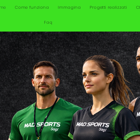
me
Come funziona
Immagina
Progetti realizzati
C
Faq
ortivo
er
ono
 zero