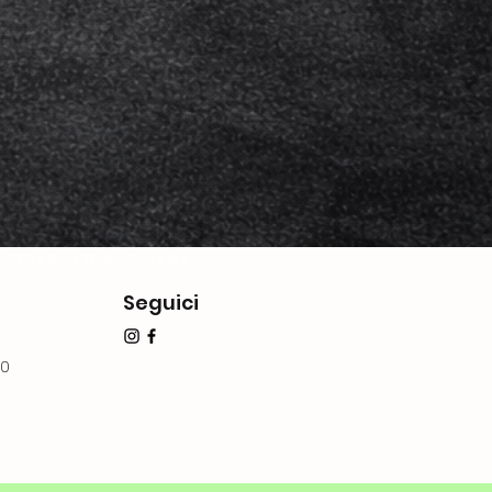
del Canton Ticino.Seguiamo
Seguici
70