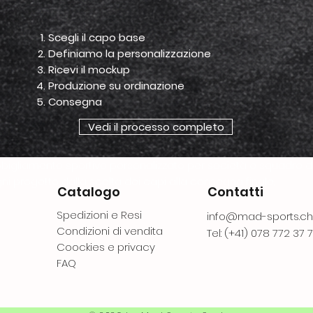
Scegli il capo base
Definiamo la personalizzazione
Ricevi il mockup
Produzione su ordinazione
Consegna
Vedi il processo completo
bigliamento sportivo personalizzato per società e squadre 
ni progetto dalla scelta dei capi alla consegna finale.
Catalogo
Contatti
Spedizioni e Resi
info@mad-sports.ch
Condizioni di vendita
Tel: (+41) 078 772 37 
Coockies e privacy
FAQ