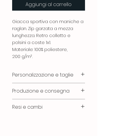
Aggiungi al carrello
Giacca sportiva con maniche a
raglan. Zip garzata a mezza
lunghezza. Retro colletto e
polsini a coste 1x1.
Materiale: 100% poliestere,
200 g/m².
Personalizzazione e taglie
Tutti gli articoli sono realizzati
Produzione e consegna
su ordinazione e
personalizzati con i loghi
Gli articoli vengono prodotti e
Resi e cambi
ufficiali della società.
personalizzati dopo la
Prima di confermare l'ordine,
ricezione dell'ordine.
Trattandosi di articoli
verifica attentamente le
I tempi medi di produzione e
personalizzati, non è possibile
taglie selezionate, le iniziali, il
consegna sono di circa 2-4
effettuare resi o cambi per