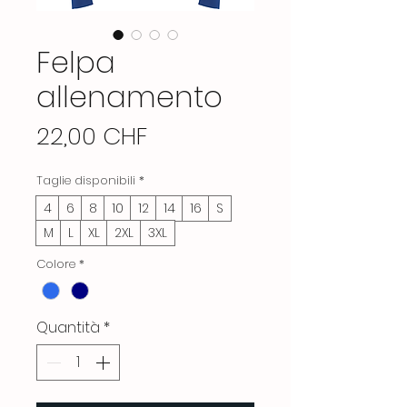
Felpa
allenamento
Prezzo
22,00 CHF
Taglie disponibili
*
4
6
8
10
12
14
16
S
M
L
XL
2XL
3XL
Colore
*
Quantità
*