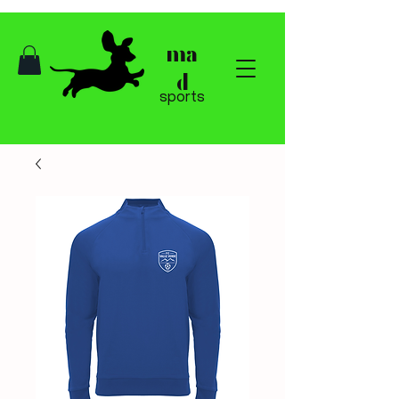
ma
d
sports