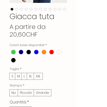
Giacca tuta
A partire da
Prezzo
20,60CHF
scontato
Colori base disponibili
*
Taglia
*
S
M
L
XL
XXL
Stampa
*
No
Piccolo
Grande
Quantità
*