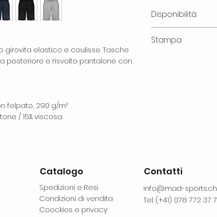
Disponibilità
Se, dopo un contr
Stampa
essere immediata
 girovita elastico e coulisse. Tasche
ricontattato/a pe
Questo articolo 
sca posteriore e risvolto pantalone con
un'alternativa.
e senza stampa. 
fino a 6 x 6 cm, q
cm a dipendenza
Verrai contattato
on felpato, 290 g/m²
richiesta.
tone / 15% viscosa
bigliamento sportivo personalizzato per società e squadre 
ni progetto dalla scelta dei capi alla consegna finale.
Catalogo
Contatti
Spedizioni e Resi
info@mad-sports.ch
Condizioni di vendita
Tel: (+41) 078 772 37 
Coockies e privacy