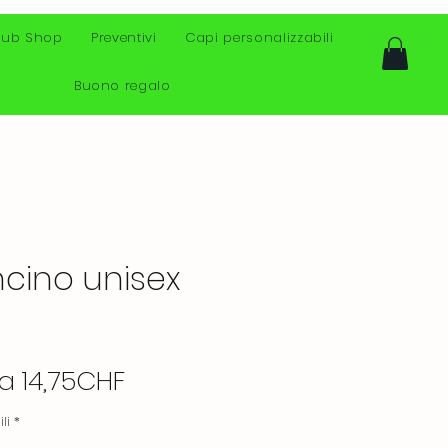
lub Shop
Preventivi
Capi personalizzabili
Buono regalo
cino unisex
Prezzo
da
14,75CHF
scontato
li
*