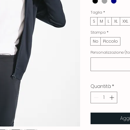
Taglia
*
S
M
L
XL
XXL
Stampa
*
No
Piccolo
Personalizzazione (fa
Quantità
*
Aggi