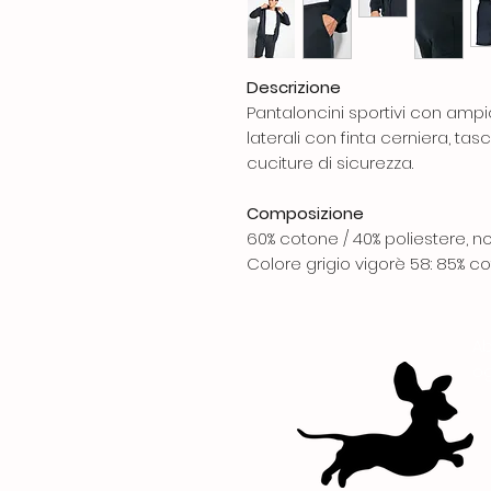
Descrizione
Pantaloncini sportivi con ampio
laterali con finta cerniera, ta
cuciture di sicurezza.
Composizione
60% cotone / 40% poliestere, n
Colore grigio vigorè 58: 85% co
Ab
og