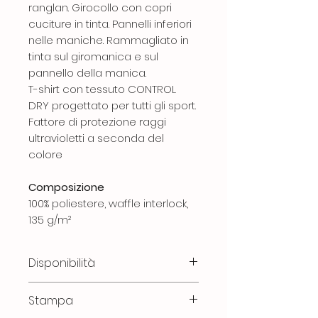
ranglan. Girocollo con copri
cuciture in tinta. Pannelli inferiori
nelle maniche. Rammagliato in
tinta sul giromanica e sul
pannello della manica.
T-shirt con tessuto CONTROL
DRY progettato per tutti gli sport.
Fattore di protezione raggi
ultravioletti a seconda del
colore
Composizione
100% poliestere, waffle interlock,
135 g/m²
Disponibilità
Se, dopo un controllo,
Stampa
l'articolo non dovesse essere