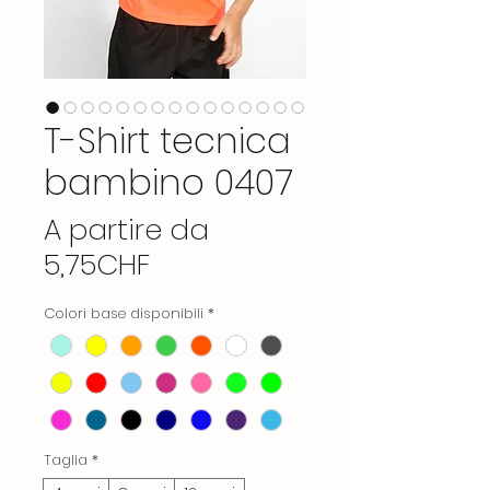
T-Shirt tecnica
bambino 0407
A partire da
Prezzo
5,75CHF
scontato
Colori base disponibili
*
Taglia
*