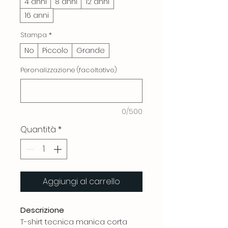
4 anni
8 anni
12 anni
16 anni
Stampa
*
No
Piccolo
Grande
Peronalizzazione (facoltativo)
0/500
Quantità
*
Aggiungi al carrello
Descrizione
T-shirt tecnica manica corta